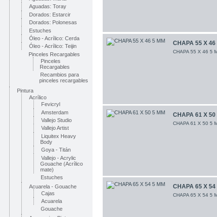
Aguadas: Toray
Dorados: Estarcir
Dorados: Polonesas
Estuches
Óleo - Acrílico: Cerda
CHAPA 55 X 46
Óleo - Acrílico: Teijin
CHAPA 55 X 46 5 
Pinceles Recargables
Pinceles
Recargables
Recambios para
pinceles recargables
Pintura
Acrílico
Fevicryl
Amsterdam
CHAPA 61 X 50
Vallejo Studio
CHAPA 61 X 50 5 
Vallejo Artist
Liquitex Heavy
Body
Goya - Titán
Vallejo - Acrylic
Gouache (Acrílico
mate)
Estuches
CHAPA 65 X 54
Acuarela - Gouache
Cajas
CHAPA 65 X 54 5 
Acuarela
Gouache