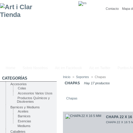
Contacto
Mapa de
Home
Sobre Nosotros
Aic en Facebook
Aic en Twitter
Puntos Ai
Inicio
>
Soportes
>
Chapas
CATEGORÍAS
CHAPAS
Hay 17 productos
Accesorios
Colas
Accesorios Varios Usos
Productos Químicos y
Chapas
Disolventes
Barnices y Mediums
Aceites
Barnices
CHAPA 22 X 16
Esencias
CHAPA 22 X 16 5 
Mediums
Caballetes