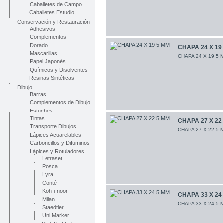
Caballetes de Campo
Caballetes Estudio
Conservación y Restauración
Adhesivos
Complementos
Dorado
CHAPA 24 X 19
Mascarillas
CHAPA 24 X 19 5 
Papel Japonés
Químicos y Disolventes
Resinas Sintéticas
Dibujo
Barras
Complementos de Dibujo
Estuches
Tintas
CHAPA 27 X 22
Transporte Dibujos
CHAPA 27 X 22 5 
Lápices Acuarelables
Carboncillos y Difuminos
Lápices y Rotuladores
Letraset
Posca
Lyra
Conté
Koh-i-noor
CHAPA 33 X 24
Milan
CHAPA 33 X 24 5 
Staedtler
Uni Marker