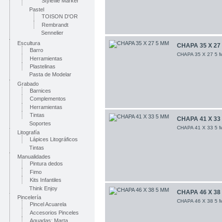
Stylefile Marker
Pastel
TOISON D'OR
Rembrandt
Sennelier
Escultura
CHAPA 35 X 27
Barro
CHAPA 35 X 27 5 
Herramientas
Plastelinas
Pasta de Modelar
Grabado
Barnices
Complementos
Herramientas
Tintas
CHAPA 41 X 33
Soportes
CHAPA 41 X 33 5 
Litografía
Lápices Litográficos
Tintas
Manualidades
Pintura dedos
Fimo
Kits Infantiles
Think Enjoy
CHAPA 46 X 38
Pincelería
CHAPA 46 X 38 5 
Pincel Acuarela
Accesorios Pinceles
Aguadas: Marta