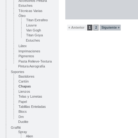
Accesorios Pintura
Estuches
Técnicas Varias
Óleo
Titan Extrafino
Louvre
« Anterior
1
2
Siguiente »
Van Gogh
Titan Goya
Estuches
Látex
Imprimaciones
Pigmentos
Pasta Relieve-Textura
Pintura Aerografía
Soportes
Bastidores
Cartón
Chapas
Lienzos
Telas y Lonetas
Papel
Tablillas Enteladas
Blocs
Dm
Duolite
Graffiti
Spray
Alien