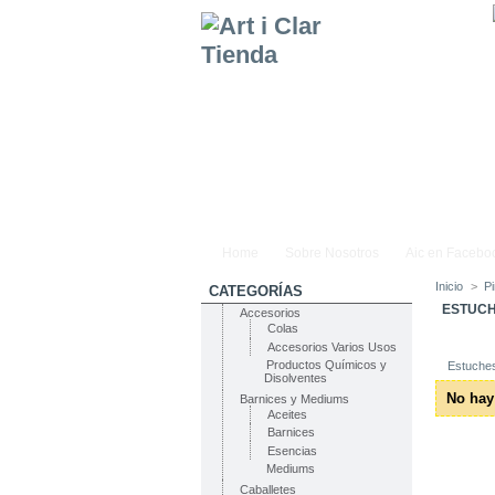
Home
Sobre Nosotros
Aic en Facebo
Inicio
>
Pi
CATEGORÍAS
ESTUC
Accesorios
Colas
Accesorios Varios Usos
Productos Químicos y
Estuche
Disolventes
No hay
Barnices y Mediums
Aceites
Barnices
Esencias
Mediums
Caballetes