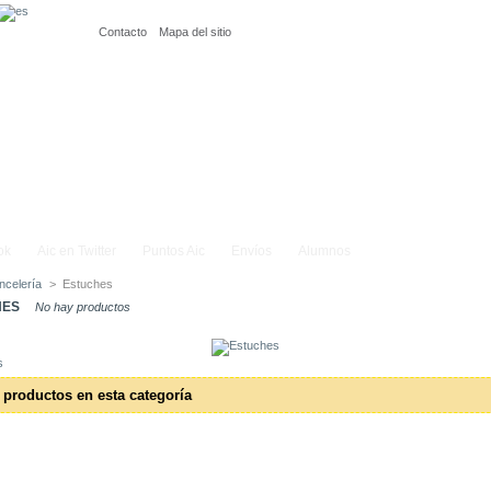
Contacto
Mapa del sitio
ok
Aic en Twitter
Puntos Aic
Envíos
Alumnos
ncelería
>
Estuches
HES
No hay productos
s
 productos en esta categoría