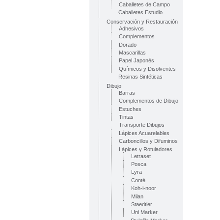
Caballetes de Campo
Caballetes Estudio
Conservación y Restauración
Adhesivos
Complementos
Dorado
Mascarillas
Papel Japonés
Químicos y Disolventes
Resinas Sintéticas
Dibujo
Barras
Complementos de Dibujo
Estuches
Tintas
Transporte Dibujos
Lápices Acuarelables
Carboncillos y Difuminos
Lápices y Rotuladores
Letraset
Posca
Lyra
Conté
Koh-i-noor
Milan
Staedtler
Uni Marker