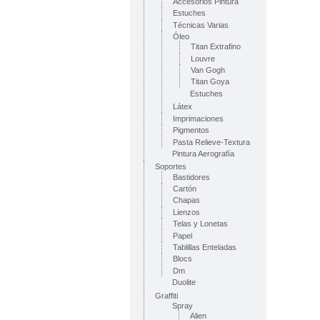
Accesorios Pintura
Estuches
Técnicas Varias
Óleo
Titan Extrafino
Louvre
Van Gogh
Titan Goya
Estuches
Látex
Imprimaciones
Pigmentos
Pasta Relieve-Textura
Pintura Aerografía
Soportes
Bastidores
Cartón
Chapas
Lienzos
Telas y Lonetas
Papel
Tablillas Enteladas
Blocs
Dm
Duolite
Graffiti
Spray
Alien