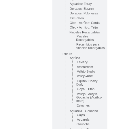
Aguadas: Toray
Dorados: Estarcir
Dorados: Polonesas
Estuches
Óleo - Acrílico: Cerda
Óleo - Acrílico: Teijin
Pinceles Recargables
Pinceles
Recargables
Recambios para
pinceles recargables
Pintura
Acrílico
Fevicryl
Amsterdam
Vallejo Studio
Vallejo Artist
Liquitex Heavy
Body
Goya - Titán
Vallejo - Acrylic
Gouache (Acrílico
mate)
Estuches
Acuarela - Gouache
Cajas
Acuarela
Gouache