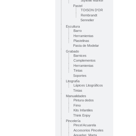
Stylefile Marker
Pastel
TOISON D'OR
Rembrandt
Sennelier
Escultura
Barro
Herramientas
Plastelinas
Pasta de Modelar
Grabado
Barnices
Complementos
Herramientas
Tintas
Soportes
Litografía
Lápices Litográficos
Tintas
Manualidades
Pintura dedos
Fimo
Kits Infantiles
Think Enjoy
Pincelería
Pincel Acuarela
Accesorios Pinceles
Aguadas: Marta