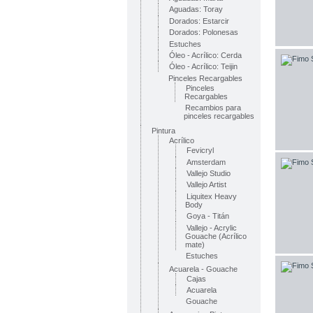
Aguadas: Toray
Dorados: Estarcir
Dorados: Polonesas
Estuches
Óleo - Acrílico: Cerda
Óleo - Acrílico: Teijin
Pinceles Recargables
Pinceles
Recargables
Recambios para
pinceles recargables
Pintura
Acrílico
Fevicryl
Amsterdam
Vallejo Studio
Vallejo Artist
Liquitex Heavy
Body
Goya - Titán
Vallejo - Acrylic
Gouache (Acrílico
mate)
Estuches
Acuarela - Gouache
Cajas
Acuarela
Gouache