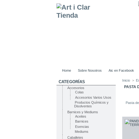
Home
Sobre Nosotros
Aic en Facebook
Inicio
>
E
CATEGORÍAS
PASTA 
Accesorios
Colas
Accesorios Varios Usos
Productos Químicos y
Pasta de
Disolventes
Barnices y Mediums
Aceites
Barnices
Esencias
Mediums
Caballetes