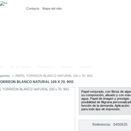
Contacto
Mapa del sitio
ok
Aic en Twitter
Puntos Aic
Envíos
Alumnos
oportes
>
PAPEL TORREON BLANCO NATURAL 100 x 70. 90G
TORREON BLANCO NATURAL 100 X 70. 90G
Papel verjurado, con fibras de alg
su composición, alisado y con mar
agua. Papel de imagen y prestigio,
posibilidad de filigrana personaliza
función de la demanda. Aplicación:
para todo tipo de impresión.
Referencia:
0400635