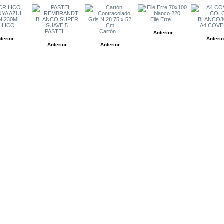
Elle Erre...
LICO...
A4 COVER
PASTEL...
Cartón...
Anterior
terior
Anterio
Anterior
Anterior