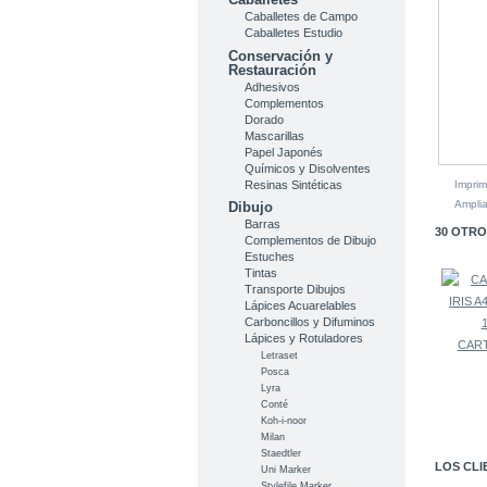
Caballetes de Campo
Caballetes Estudio
Conservación y
Restauración
Adhesivos
Complementos
Dorado
Mascarillas
Papel Japonés
Químicos y Disolventes
Resinas Sintéticas
Imprim
Amplia
Dibujo
Barras
30 OTRO
Complementos de Dibujo
Estuches
Tintas
Transporte Dibujos
Lápices Acuarelables
Carboncillos y Difuminos
Lápices y Rotuladores
CART
Letraset
Posca
Lyra
Conté
Koh-i-noor
Milan
Staedtler
LOS CLI
Uni Marker
Stylefile Marker