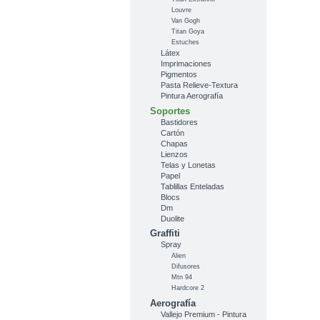
Louvre
Van Gogh
Titan Goya
Estuches
Látex
Imprimaciones
Pigmentos
Pasta Relieve-Textura
Pintura Aerografía
Soportes
Bastidores
Cartón
Chapas
Lienzos
Telas y Lonetas
Papel
Tablillas Enteladas
Blocs
Dm
Duolite
Graffiti
Spray
Alien
Difusores
Mtn 94
Hardcore 2
Aerografía
Vallejo Premium - Pintura