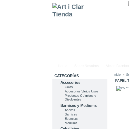
Home
Sobre Nosotros
Aic en Facebo
Inicio
>
S
CATEGORÍAS
PAPEL 
Accesorios
Colas
Accesorios Varios Usos
Productos Químicos y
Disolventes
Barnices y Mediums
Aceites
Barnices
Esencias
Mediums
Caballetes