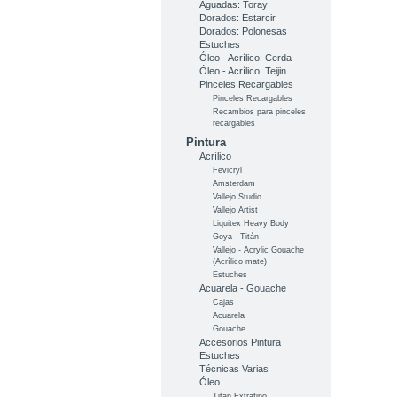
Aguadas: Toray
Dorados: Estarcir
Dorados: Polonesas
Estuches
Óleo - Acrílico: Cerda
Óleo - Acrílico: Teijin
Pinceles Recargables
Pinceles Recargables
Recambios para pinceles
recargables
Pintura
Acrílico
Fevicryl
Amsterdam
Vallejo Studio
Vallejo Artist
Liquitex Heavy Body
Goya - Titán
Vallejo - Acrylic Gouache
(Acrílico mate)
Estuches
Acuarela - Gouache
Cajas
Acuarela
Gouache
Accesorios Pintura
Estuches
Técnicas Varias
Óleo
Titan Extrafino