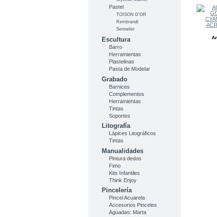
Pastel
TOISON D'OR
Rembrandt
ACRI
Sennelier
An
Escultura
Barro
Herramientas
Plastelinas
Pasta de Modelar
Grabado
Barnices
Complementos
Herramientas
Tintas
Soportes
Litografía
Lápices Litográficos
Tintas
Manualidades
Pintura dedos
Fimo
Kits Infantiles
Think Enjoy
Pincelería
Pincel Acuarela
Accesorios Pinceles
Aguadas: Marta