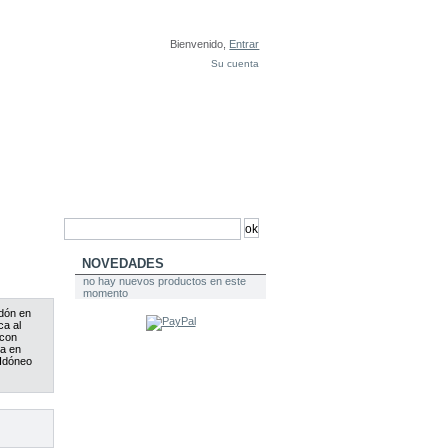
Bienvenido,
Entrar
Su cuenta
NOVEDADES
no hay nuevos productos en este
momento
odón en
ca al
 con
da en
 Idóneo