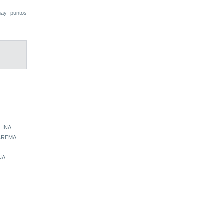
ay puntos
.
A...
CARTULINA...
CARTULINA...
CARTULINA...
CARTULINA...
Ver
Ver
Ver
Ver