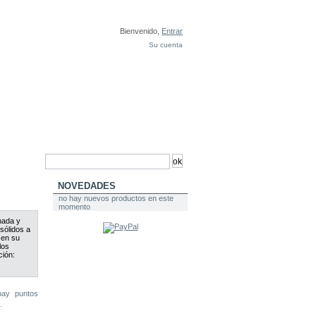
Bienvenido,
Entrar
Su cuenta
NOVEDADES
no hay nuevos productos en este
momento
inada y
sólidos a
 en su
los
ción:
ay puntos
.