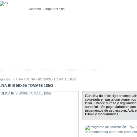
Contacto
Mapa del sitio
ok
Aic en Twitter
Puntos Aic
Envíos
Alumnos
oportes
>
CARTULINA IRIS 50X65 TOMATE 185G
INA IRIS 50X65 TOMATE 185G
Cartulina de color, ligeramente sat
coloreada en pasta con pigmentos 
la luz. Ofrece dureza y regularidad
superficie. Se pega fácilmente con 
pegamentos de uso escolar. Aplica
Dibujo y manualidades.
No h
de recompensa para este producto