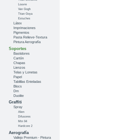
Louvre
Van Gogh
Titan Goya
Estuches
Látex
Imprimaciones
Pigmentos
Pasta Relieve-Textura
Pintura Aerografía
Soportes
Bastidores
Cartón
Chapas
Lienzos
Telas y Lonetas
Papel
Tablillas Enteladas
Blocs
Dm
Duolite
Graffiti
Spray
Alien
Difusores
Mtn 94
Hardcore 2
Aerografía
Vallejo Premium - Pintura