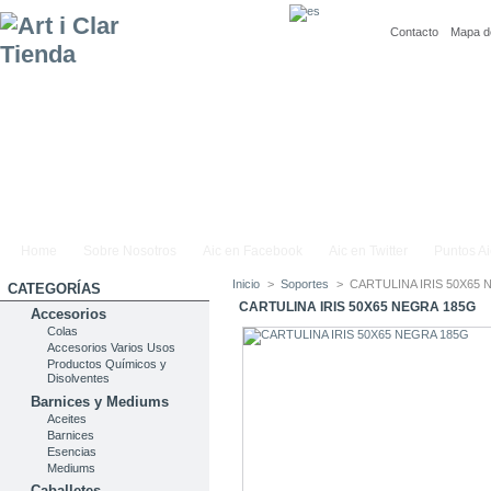
Contacto
Mapa de
Home
Sobre Nosotros
Aic en Facebook
Aic en Twitter
Puntos Ai
Inicio
>
Soportes
>
CARTULINA IRIS 50X65
CATEGORÍAS
CARTULINA IRIS 50X65 NEGRA 185G
Accesorios
Colas
Accesorios Varios Usos
Productos Químicos y
Disolventes
Barnices y Mediums
Aceites
Barnices
Esencias
Mediums
Caballetes