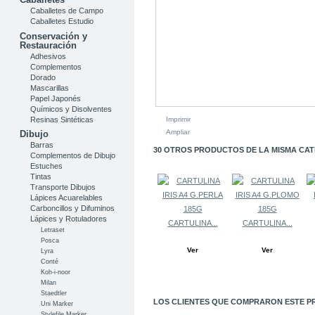
Caballetes de Campo
Caballetes Estudio
Conservación y
Restauración
Adhesivos
Complementos
Dorado
Mascarillas
Papel Japonés
Químicos y Disolventes
Resinas Sintéticas
Imprimir
Ampliar
Dibujo
Barras
30 OTROS PRODUCTOS DE LA MISMA CAT
Complementos de Dibujo
Estuches
Tintas
Transporte Dibujos
Lápices Acuarelables
Carboncillos y Difuminos
Lápices y Rotuladores
CARTULINA...
CARTULINA...
Letraset
Posca
Ver
Ver
Lyra
Conté
Koh-i-noor
Milan
Staedtler
LOS CLIENTES QUE COMPRARON ESTE P
Uni Marker
Stylefile Marker