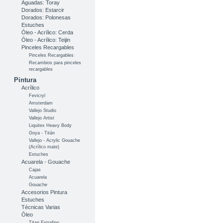
Aguadas: Toray
Dorados: Estarcir
Dorados: Polonesas
Estuches
Óleo - Acrílico: Cerda
Óleo - Acrílico: Teijin
Pinceles Recargables
Pinceles Recargables
Recambios para pinceles
recargables
Pintura
Acrílico
Fevicryl
Amsterdam
Vallejo Studio
Vallejo Artist
Liquitex Heavy Body
Goya - Titán
Vallejo - Acrylic Gouache
(Acrílico mate)
Estuches
Acuarela - Gouache
Cajas
Acuarela
Gouache
Accesorios Pintura
Estuches
Técnicas Varias
Óleo
Titan Extrafino