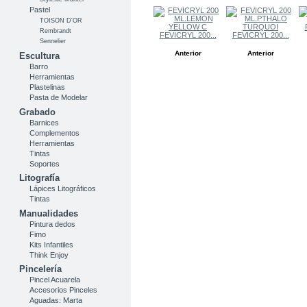
Pastel
TOISON D'OR
Rembrandt
FEVICRYL 200...
FEVICRYL 200...
Sennelier
Anterior
Anterior
Escultura
Barro
Herramientas
Plastelinas
Pasta de Modelar
Grabado
Barnices
Complementos
Herramientas
Tintas
Soportes
Litografía
Lápices Litográficos
Tintas
Manualidades
Pintura dedos
Fimo
Kits Infantiles
Think Enjoy
Pincelería
Pincel Acuarela
Accesorios Pinceles
Aguadas: Marta