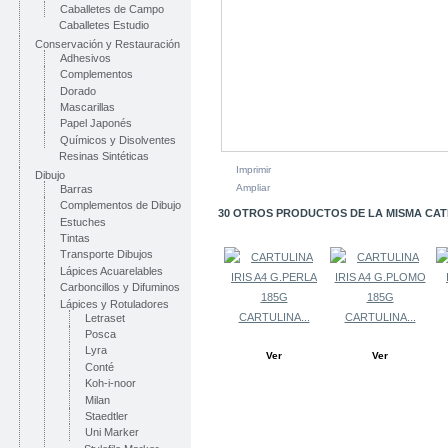
Caballetes de Campo
Caballetes Estudio
Conservación y Restauración
Adhesivos
Complementos
Dorado
Mascarillas
Papel Japonés
Químicos y Disolventes
Resinas Sintéticas
Imprimir
Dibujo
Ampliar
Barras
Complementos de Dibujo
30 OTROS PRODUCTOS DE LA MISMA CAT
Estuches
Tintas
Transporte Dibujos
Lápices Acuarelables
Carboncillos y Difuminos
Lápices y Rotuladores
CARTULINA...
CARTULINA...
Letraset
Posca
Lyra
Ver
Ver
Conté
Koh-i-noor
Milan
Staedtler
Uni Marker