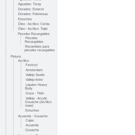
Aguadas: Toray
Dorados: Estarcir
Dorados: Polonesas
Estuches
Óleo - Acrílico: Cerda
Óleo - Acrílico: Teijin
Pinceles Recargables
Pinceles
Recargables
Recambios para
pinceles recargables
Pintura
Acrílico
Fevicryl
Amsterdam
Vallejo Studio
Vallejo Artist
Liquitex Heavy
Body
Goya - Titán
Vallejo - Acrylic
Gouache (Acrílico
mate)
Estuches
Acuarela - Gouache
Cajas
Acuarela
Gouache