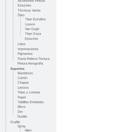
Accesorios Pintura
Estuches
Técnicas Varias
Óleo
Titan Extrafino
Louvre
Van Gogh
Titan Goya
Estuches
Látex
Imprimaciones
Pigmentos
Pasta Relieve-Textura
Pintura Aerografía
Soportes
Bastidores
Cartón
Chapas
Lienzos
Telas y Lonetas
Papel
Tablillas Enteladas
Blocs
Dm
Duolite
Graffiti
Spray
Alien