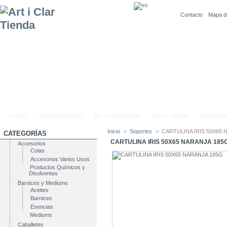
Contacto
Mapa de
Home
Sobre Nosotros
Aic en Facebook
Aic en Twitter
Puntos Ai
Inicio
>
Soportes
>
CARTULINA IRIS 50X65 
CATEGORÍAS
CARTULINA IRIS 50X65 NARANJA 185
Accesorios
Colas
Accesorios Varios Usos
Productos Químicos y
Disolventes
Barnices y Mediums
Aceites
Barnices
Esencias
Mediums
Caballetes