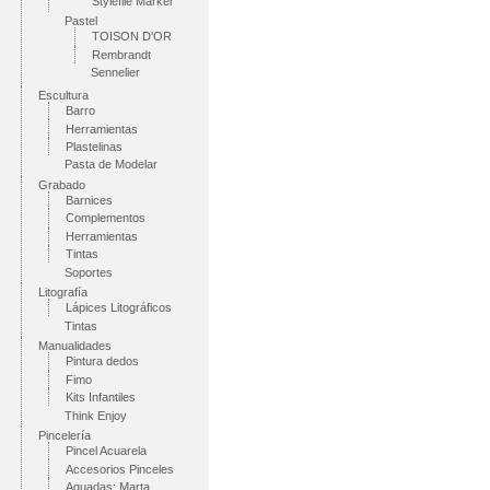
Stylefile Marker
Pastel
TOISON D'OR
Rembrandt
Sennelier
Escultura
Barro
Herramientas
Plastelinas
Pasta de Modelar
Grabado
Barnices
Complementos
Herramientas
Tintas
Soportes
Litografía
Lápices Litográficos
Tintas
Manualidades
Pintura dedos
Fimo
Kits Infantiles
Think Enjoy
Pincelería
Pincel Acuarela
Accesorios Pinceles
Aguadas: Marta