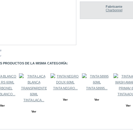
Fabricante
Charbonnel
ir
r
S PRODUCTOS DE LA MISMA CATEGORÍA:
TINTA NEGRO...
TINTA 58995...
BLANCO...
TINTA AQU
Ver
Ver
TINTA LACA...
Ver
Ver
Ver