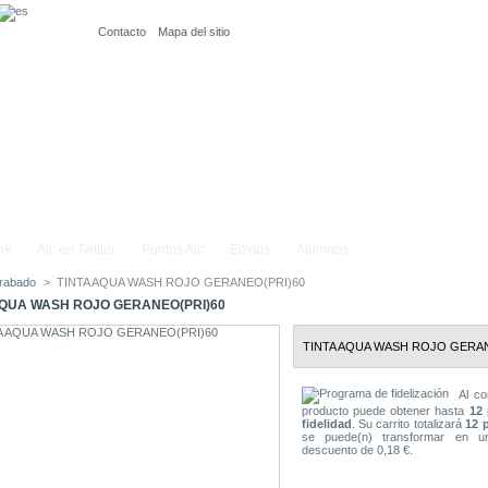
Contacto
Mapa del sitio
ok
Aic en Twitter
Puntos Aic
Envíos
Alumnos
rabado
>
TINTA AQUA WASH ROJO GERANEO(PRI)60
AQUA WASH ROJO GERANEO(PRI)60
TINTA AQUA WASH ROJO GERA
Al co
producto puede obtener hasta
12
fidelidad
. Su carrito totalizará
12
p
se puede(n) transformar en u
descuento de
0,18 €
.