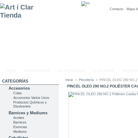
Contacto
Mapa de
Home
Sobre Nosotros
Aic en Facebook
Aic en Twitter
Puntos Ai
Inicio
>
Pincelería
>
PINCEL OLEO 290 NO.2 P
CATEGORÍAS
PINCEL OLEO 290 NO.2 POLIÉSTER CA
Accesorios
Colas
Accesorios Varios Usos
Productos Químicos y
Disolventes
Barnices y Mediums
Aceites
Barnices
Esencias
Mediums
Caballetes