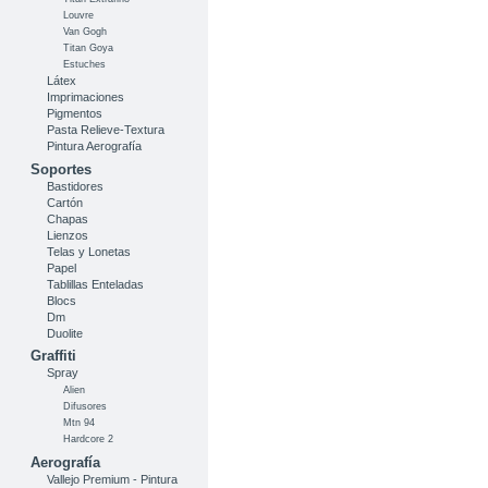
Louvre
Van Gogh
Titan Goya
Estuches
Látex
Imprimaciones
Pigmentos
Pasta Relieve-Textura
Pintura Aerografía
Soportes
Bastidores
Cartón
Chapas
Lienzos
Telas y Lonetas
Papel
Tablillas Enteladas
Blocs
Dm
Duolite
Graffiti
Spray
Alien
Difusores
Mtn 94
Hardcore 2
Aerografía
Vallejo Premium - Pintura