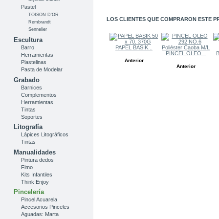
Pastel
TOISON D'OR
LOS CLIENTES QUE COMPRARON ESTE P
Rembrandt
Sennelier
Escultura
PAPEL BASIK...
Barro
PINCEL OLEO...
Herramientas
Anterior
Plastelinas
Anterior
Pasta de Modelar
Grabado
Barnices
Complementos
Herramientas
Tintas
Soportes
Litografía
Lápices Litográficos
Tintas
Manualidades
Pintura dedos
Fimo
Kits Infantiles
Think Enjoy
Pincelería
Pincel Acuarela
Accesorios Pinceles
Aguadas: Marta