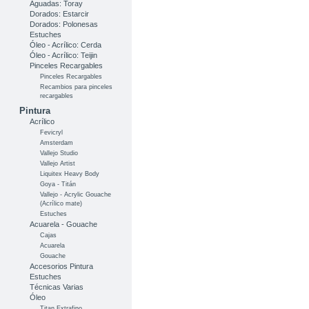
Aguadas: Toray
Dorados: Estarcir
Dorados: Polonesas
Estuches
Óleo - Acrílico: Cerda
Óleo - Acrílico: Teijin
Pinceles Recargables
Pinceles Recargables
Recambios para pinceles
recargables
Pintura
Acrílico
Fevicryl
Amsterdam
Vallejo Studio
Vallejo Artist
Liquitex Heavy Body
Goya - Titán
Vallejo - Acrylic Gouache
(Acrílico mate)
Estuches
Acuarela - Gouache
Cajas
Acuarela
Gouache
Accesorios Pintura
Estuches
Técnicas Varias
Óleo
Titan Extrafino