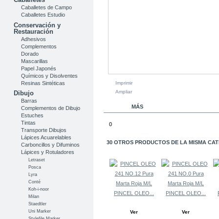
Caballetes de Campo
Caballetes Estudio
Conservación y
Restauración
Adhesivos
Complementos
Dorado
Mascarillas
Papel Japonés
Químicos y Disolventes
Resinas Sintéticas
Imprimir
Ampliar
Dibujo
Barras
MÁS
Complementos de Dibujo
Estuches
Tintas
0
Transporte Dibujos
Lápices Acuarelables
30 OTROS PRODUCTOS DE LA MISMA CAT
Carboncillos y Difuminos
Lápices y Rotuladores
Letraset
Posca
Lyra
Conté
Koh-i-noor
PINCEL OLEO...
PINCEL OLEO...
Milan
Staedtler
Uni Marker
Ver
Ver
Stylefile Marker