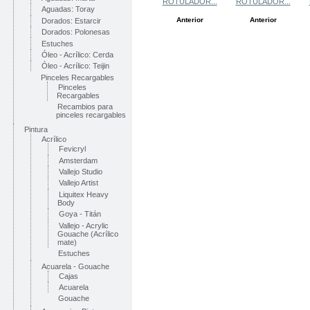
ROTULADOR...
ROTULADOR...
Aguadas: Toray
Anterior
Anterior
Dorados: Estarcir
Dorados: Polonesas
Estuches
Óleo - Acrílico: Cerda
Óleo - Acrílico: Teijin
Pinceles Recargables
Pinceles
Recargables
Recambios para
pinceles recargables
Pintura
Acrílico
Fevicryl
Amsterdam
Vallejo Studio
Vallejo Artist
Liquitex Heavy
Body
Goya - Titán
Vallejo - Acrylic
Gouache (Acrílico
mate)
Estuches
Acuarela - Gouache
Cajas
Acuarela
Gouache