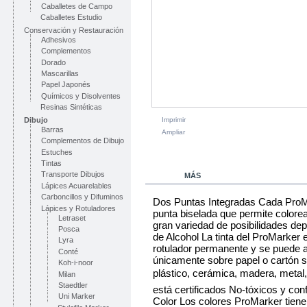
Caballetes de Campo
Caballetes Estudio
Conservación y Restauración
Adhesivos
Complementos
Dorado
Mascarillas
Papel Japonés
Químicos y Disolventes
Resinas Sintéticas
Dibujo
Imprimir
Barras
Ampliar
Complementos de Dibujo
Estuches
Tintas
Transporte Dibujos
MÁS
Lápices Acuarelables
Carboncillos y Difuminos
Dos Puntas Integradas Cada ProMar
Lápices y Rotuladores
punta biselada que permite colore
Letraset
gran variedad de posibilidades dep
Posca
de Alcohol La tinta del ProMarker e
Lyra
rotulador permanente y se puede ap
Conté
únicamente sobre papel o cartón si
Koh-i-noor
plástico, cerámica, madera, metal,
Milan
Staedtler
está certificados No-tóxicos y c
Uni Marker
Color Los colores ProMarker tiene 