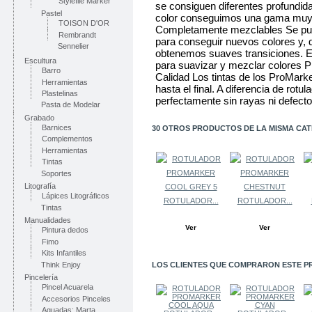
Stylefile Marker
se consiguen diferentes profundid
Pastel
color conseguimos una gama muy v
TOISON D'OR
Completamente mezclables Se pue
Rembrandt
para conseguir nuevos colores y, 
Sennelier
obtenemos suaves transiciones. 
Escultura
para suavizar y mezclar colores 
Barro
Calidad Los tintas de los ProMarke
Herramientas
hasta el final. A diferencia de rotu
Plastelinas
perfectamente sin rayas ni defectos
Pasta de Modelar
Grabado
Barnices
30 OTROS PRODUCTOS DE LA MISMA CAT
Complementos
Herramientas
Tintas
Soportes
Litografía
Lápices Litográficos
ROTULADOR...
ROTULADOR...
Tintas
Manualidades
Ver
Ver
Pintura dedos
Fimo
Kits Infantiles
Think Enjoy
LOS CLIENTES QUE COMPRARON ESTE P
Pincelería
Pincel Acuarela
Accesorios Pinceles
Aguadas: Marta