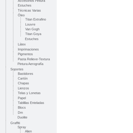
Accesorios Pintura
Estuches
Técnicas Varias
Óleo
Titan Extrafino
Louvre
Van Gogh
Titan Goya
Estuches
Látex
Imprimaciones
Pigmentos
Pasta Relieve-Textura
Pintura Aerografía
Soportes
Bastidores
Cartón
Chapas
Lienzos
Telas y Lonetas
Papel
Tablillas Enteladas
Blocs
Dm
Duolite
Graffiti
Spray
Alien