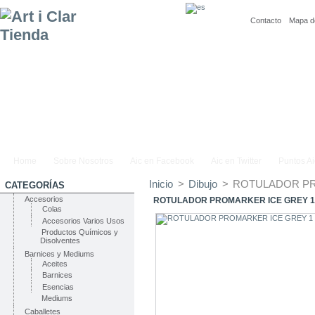
Contacto
Mapa de
Home
Sobre Nosotros
Aic en Facebook
Aic en Twitter
Puntos Ai
Inicio
>
Dibujo
>
ROTULADOR PR
CATEGORÍAS
Accesorios
ROTULADOR PROMARKER ICE GREY 
Colas
Accesorios Varios Usos
Productos Químicos y
Disolventes
Barnices y Mediums
Aceites
Barnices
Esencias
Mediums
Caballetes