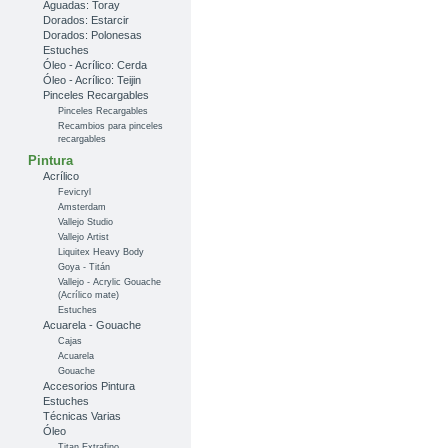
Aguadas: Toray
Dorados: Estarcir
Dorados: Polonesas
Estuches
Óleo - Acrílico: Cerda
Óleo - Acrílico: Teijin
Pinceles Recargables
Pinceles Recargables
Recambios para pinceles
recargables
Pintura
Acrílico
Fevicryl
Amsterdam
Vallejo Studio
Vallejo Artist
Liquitex Heavy Body
Goya - Titán
Vallejo - Acrylic Gouache
(Acrílico mate)
Estuches
Acuarela - Gouache
Cajas
Acuarela
Gouache
Accesorios Pintura
Estuches
Técnicas Varias
Óleo
Titan Extrafino