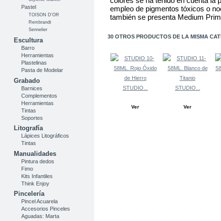
colores se ha tenido en cuenta la 
Pastel
empleo de pigmentos tóxicos o noc
TOISON D'OR
también se presenta Medium Prima
Rembrandt
Sennelier
30 OTROS PRODUCTOS DE LA MISMA CAT
Escultura
Barro
Herramientas
Plastelinas
Pasta de Modelar
Grabado
STUDIO...
STUDIO...
Barnices
Complementos
Herramientas
Ver
Ver
Tintas
Soportes
Litografía
Lápices Litográficos
Tintas
Manualidades
Pintura dedos
Fimo
Kits Infantiles
Think Enjoy
Pincelería
Pincel Acuarela
Accesorios Pinceles
Aguadas: Marta