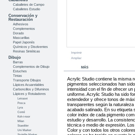
Caballetes de Campo
Caballetes Estudio
Conservación y
Restauración
Adhesivos
Complementos
Dorado
Mascarillas
Papel Japonés
Químicos y Disolventes
Resinas Sintéticas
Imprimir
Dibujo
Ampliar
Barras
Complementos de Dibujo
MÁS
Estuches
Tintas
Acrylic Studio contiene la misma re
Transporte Dibujos
pigmentos seleccionados han sido
Lápices Acuarelables
intensidad con el fin de ofrecer u
Carboncillos y Difuminos
uniforme. Acrylic Studio ha sido f
Lápices y Rotuladores
extendedor y ofrece tonos de máxi
Letraset
Posca
transparentes según la naturaleza
Lyra
acabado satinado. En su etiqueta s
Conté
color index de cada pigmento como g
Koh-i-noor
estudio y desarrollo. La consistenc
Milan
técnica o medio de expresión. Los 
Staedtler
Color y con todos los otros colores
Uni Marker
Stylefile Marker