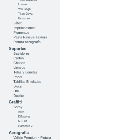
Louvre
Van Gogh
Titan Goya
Estuches
Látex
Imprimaciones
Pigmentos
Pasta Relieve-Textura
Pintura Aerografía
Soportes
Bastidores
Cartón
Chapas
Lienzos
Telas y Lonetas
Papel
Tablillas Enteladas
Blocs
Dm
Duolite
Graffiti
Spray
Alien
Difusores
Mtn 94
Hardcore 2
Aerografía
Vallejo Premium - Pintura