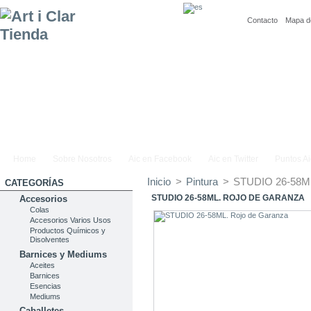
Contacto
Mapa de
Home
Sobre Nosotros
Aic en Facebook
Aic en Twitter
Puntos Ai
Inicio
>
Pintura
>
STUDIO 26-58ML
CATEGORÍAS
STUDIO 26-58ML. ROJO DE GARANZA
Accesorios
Colas
Accesorios Varios Usos
Productos Químicos y
Disolventes
Barnices y Mediums
Aceites
Barnices
Esencias
Mediums
Caballetes