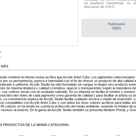
se puede(n) transformar en u
descuento de
0,03 €
.
Fabricante
Vallejo
ir
r
MÁS
Studio contiene la misma resina acrílica que Acrylic Artist Color. Los pigmentos seleccionados
s por su permanencia, pureza e intensidad con el fin de ofrecer un producto de alta calidad 
oderado e uniforme. Acrylic Studio ha sido formulado sin cargas ni ningún otro producto ext
onos de máxima limpieza y calidad cromática, opacos o transparentes según la naturaleza de
. Los colores secan con un acabado satinado. En su etiqueta se facilita el nombre y numero
onal del color index de cada pigmento como garantía de calidad y para facilitar al artista su e
o. La consistencia espesa de Acrylic Studio facilita cualquier técnica o medio de expresión. 
on compatibles con Acrylic Artist Color y con todos los otros colores acrílicos para bellas art
60 colores se ha tenido en cuenta la protección del medio ambiente, evitando el empleo de 
o nocivos al entorno. En la gama de Acrylic Studio también se presenta Medium Primal, y Ge
S PRODUCTOS DE LA MISMA CATEGORÍA: