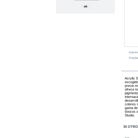
Imprim
Amplia
Acrylic 
escogido
precio m
ofrece t
pigmento
internaci
desarroll
colores s
gama de 
tóxicos 
Studio.
30 OTRO