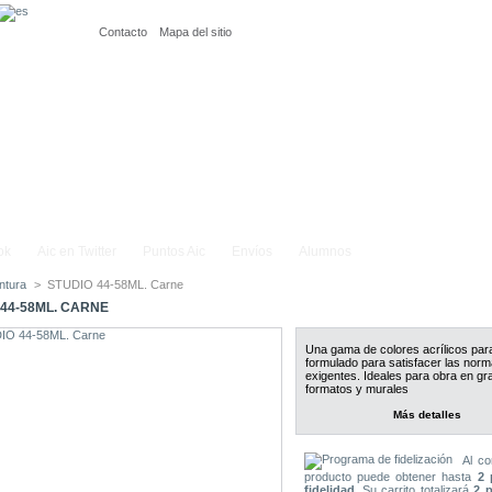
Contacto
Mapa del sitio
ok
Aic en Twitter
Puntos Aic
Envíos
Alumnos
ntura
>
STUDIO 44-58ML. Carne
 44-58ML. CARNE
Una gama de colores acrílicos para
formulado para satisfacer las nor
exigentes. Ideales para obra en g
formatos y murales
Más detalles
Al co
producto puede obtener hasta
2
p
fidelidad
. Su carrito totalizará
2
p