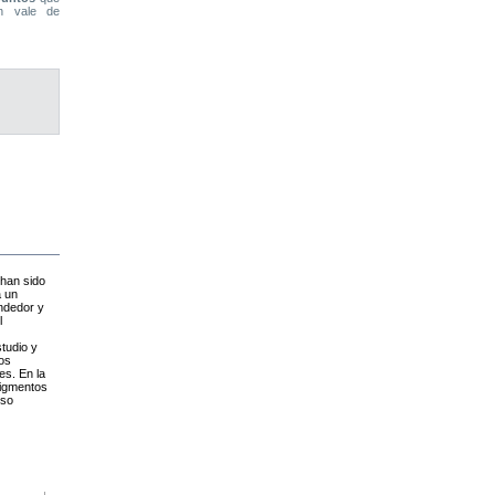
n vale de
 han sido
a un
endedor y
l
studio y
Los
es. En la
pigmentos
sso