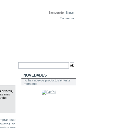
Bienvenido,
Entrar
Su cuenta
NOVEDADES
no hay nuevos productos en este
momento
 artistas,
mas mas
randes
mprar este
untos de
untos
que