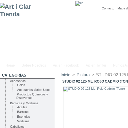
Contacto
Mapa de
Home
Sobre Nosotros
Aic en Facebook
Aic en Twitter
Puntos Ai
Inicio
>
Pintura
>
STUDIO 02 125 
CATEGORÍAS
Accesorios
STUDIO 02 125 ML. ROJO CADMIO (TON
Colas
Accesorios Varios Usos
Productos Químicos y
Disolventes
Barnices y Mediums
Aceites
Barnices
Esencias
Mediums
Caballetes