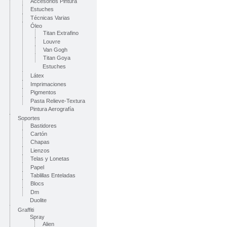
Accesorios Pintura
Estuches
Técnicas Varias
Óleo
Titan Extrafino
Louvre
Van Gogh
Titan Goya
Estuches
Látex
Imprimaciones
Pigmentos
Pasta Relieve-Textura
Pintura Aerografía
Soportes
Bastidores
Cartón
Chapas
Lienzos
Telas y Lonetas
Papel
Tablillas Enteladas
Blocs
Dm
Duolite
Graffiti
Spray
Alien