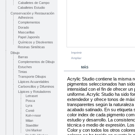
Caballetes de Campo
Caballetes Estudio
Conservación y Restauración
Adhesivos
Complementos
Dorado
Mascarillas
Papel Japonés
Químicos y Disolventes
Resinas Sintéticas
Dibujo
Imprimir
Barras
Ampliar
Complementos de Dibujo
Estuches
MÁS
Tintas
Transporte Dibujos
Acrylic Studio contiene la misma re
Lápices Acuarelables
pigmentos seleccionados han sido
Carboncillos y Difuminos
intensidad con el fin de ofrecer u
Lápices y Rotuladores
uniforme. Acrylic Studio ha sido f
Letraset
extendedor y ofrece tonos de máxi
Posca
transparentes según la naturaleza
Lyra
acabado satinado. En su etiqueta s
Conté
color index de cada pigmento como g
Koh-i-noor
estudio y desarrollo. La consistenc
Milan
técnica o medio de expresión. Los 
Staedtler
Color y con todos los otros colores
Uni Marker