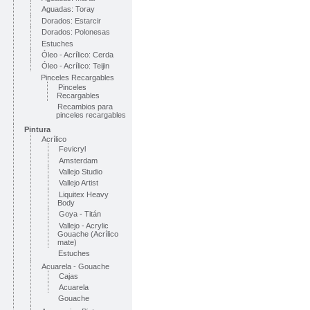
Aguadas: Toray
Dorados: Estarcir
Dorados: Polonesas
Estuches
Óleo - Acrílico: Cerda
Óleo - Acrílico: Teijin
Pinceles Recargables
Pinceles
Recargables
Recambios para
pinceles recargables
Pintura
Acrílico
Fevicryl
Amsterdam
Vallejo Studio
Vallejo Artist
Liquitex Heavy
Body
Goya - Titán
Vallejo - Acrylic
Gouache (Acrílico
mate)
Estuches
Acuarela - Gouache
Cajas
Acuarela
Gouache