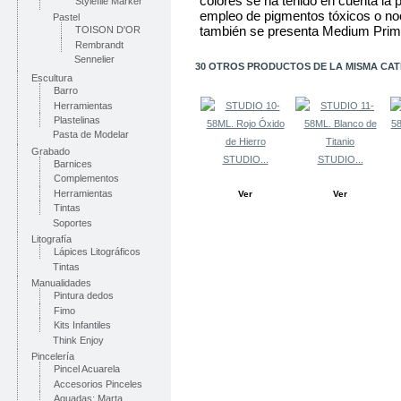
colores se ha tenido en cuenta la 
Stylefile Marker
empleo de pigmentos tóxicos o noc
Pastel
también se presenta Medium Prima
TOISON D'OR
Rembrandt
Sennelier
30 OTROS PRODUCTOS DE LA MISMA CAT
Escultura
Barro
Herramientas
Plastelinas
Pasta de Modelar
Grabado
STUDIO...
STUDIO...
Barnices
Complementos
Herramientas
Ver
Ver
Tintas
Soportes
Litografía
Lápices Litográficos
Tintas
Manualidades
Pintura dedos
Fimo
Kits Infantiles
Think Enjoy
Pincelería
Pincel Acuarela
Accesorios Pinceles
Aguadas: Marta